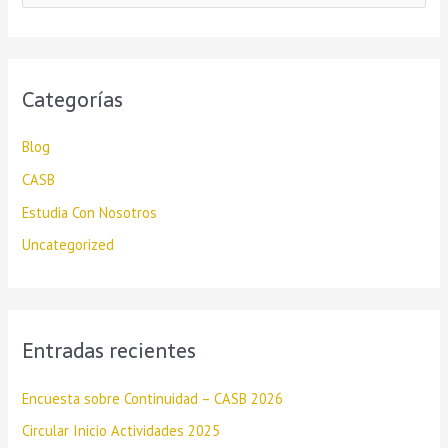
u
s
c
Categorías
a
r
Blog
p
CASB
o
Estudia Con Nosotros
r
Uncategorized
:
Entradas recientes
Encuesta sobre Continuidad – CASB 2026
Circular Inicio Actividades 2025