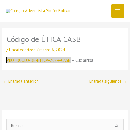
Ir
Menú
al
contenido
princ
Código de ÉTICA CASB
/
Uncategorized
/
marzo 6, 2024
PROTOCOLO-DE-ETICA-2024-CASB
– Clic arriba
←
Entrada anterior
Entrada siguiente
→
B